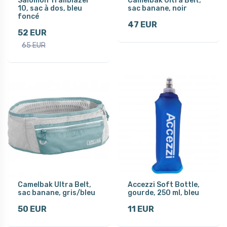
Salomon Trailblazer
Camelbak Ultra Belt,
10, sac à dos, bleu
sac banane, noir
foncé
47 EUR
52 EUR
65 EUR
Camelbak Ultra Belt,
Accezzi Soft Bottle,
sac banane, gris/bleu
gourde, 250 ml, bleu
50 EUR
11 EUR