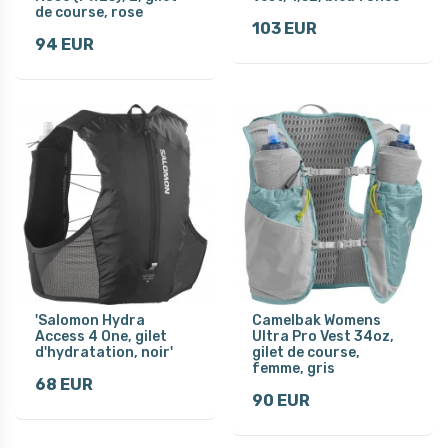
de course, rose
103 EUR
94 EUR
'Salomon Hydra
Camelbak Womens
Access 4 One, gilet
Ultra Pro Vest 34oz,
d'hydratation, noir'
gilet de course,
femme, gris
68 EUR
90 EUR