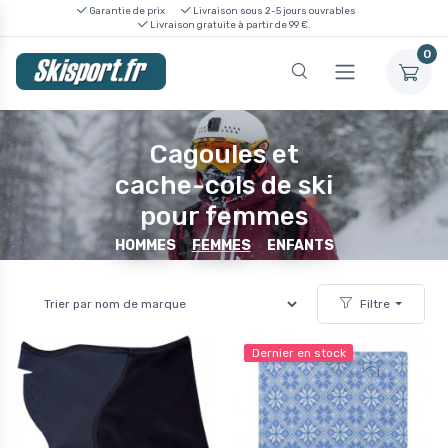
Garantie de prix
Livraison sous 2-5 jours ouvrables
Livraison gratuite à partir de 99 €.
0
Cagoules et
cache-cols de ski
pour femmes
HOMMES
FEMMES
ENFANTS
Filtre
Dernier en stock