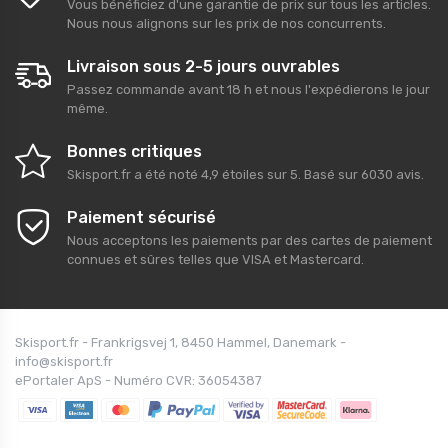
Vous bénéficiez d'une garantie de prix sur tous les articles.
Nous nous alignons sur les prix de nos concurrents.
Livraison sous 2-5 jours ouvrables
Passez commande avant 18 h et nous l'expédierons le jour
même.
Bonnes critiques
Skisport.fr
a été noté
4,9
étoiles sur
5
. Basé sur
6030
avis.
Paiement sécurisé
Nous acceptons les paiements par des cartes de paiement
connues et sûres telles que VISA et Mastercard.
Skisport.fr - Frankrigsvej 1, 8450 Hammel, Danemark -
info@skisport.fr
ePortaler ApS - Numéro CVR: 36054387