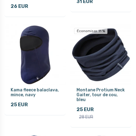
31 EUR
26 EUR
Économiser 11 %
Kama fleece balaclava,
Montane Protium Neck
mince, navy
Gaiter, tour de cou,
bleu
25 EUR
25 EUR
28 EUR