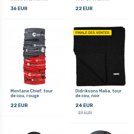
36 EUR
22 EUR
FINALE DES VENTES
Montane Chief, tour
Didriksons Malia, tour
de cou, rouge
de cou, noir
22 EUR
24 EUR
39 EUR