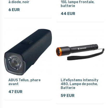
à diode, noir
155, lampe frontale,
batterie
6 EUR
44 EUR
ABUS Tellus, phare
LifeSystems Intensity
avant
480, Lampe de poche,
Batterie
47 EUR
59 EUR