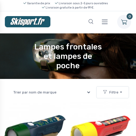
Garantie de prix
Livraison sous 2-5 jours ouvrables
Livraison gratuite à partir de 99 €.
0
Lampes frontales
et lampes de
poche
Filtre