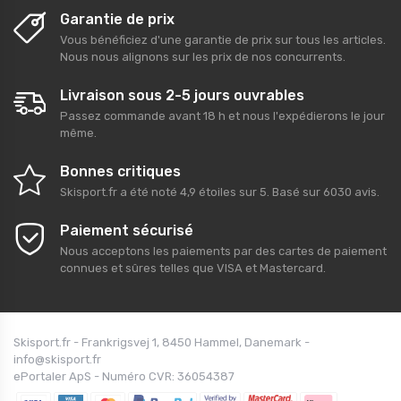
Garantie de prix
Vous bénéficiez d'une garantie de prix sur tous les articles.
Nous nous alignons sur les prix de nos concurrents.
Livraison sous 2-5 jours ouvrables
Passez commande avant 18 h et nous l'expédierons le jour
même.
Bonnes critiques
Skisport.fr
a été noté
4,9
étoiles sur
5
. Basé sur
6030
avis.
Paiement sécurisé
Nous acceptons les paiements par des cartes de paiement
connues et sûres telles que VISA et Mastercard.
Skisport.fr - Frankrigsvej 1, 8450 Hammel, Danemark -
info@skisport.fr
ePortaler ApS - Numéro CVR: 36054387