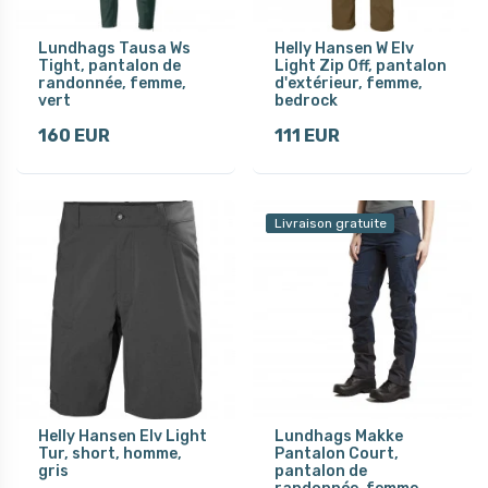
Lundhags Tausa Ws
Helly Hansen W Elv
Tight, pantalon de
Light Zip Off, pantalon
randonnée, femme,
d'extérieur, femme,
vert
bedrock
160 EUR
111 EUR
Livraison gratuite
Helly Hansen Elv Light
Lundhags Makke
Tur, short, homme,
Pantalon Court,
gris
pantalon de