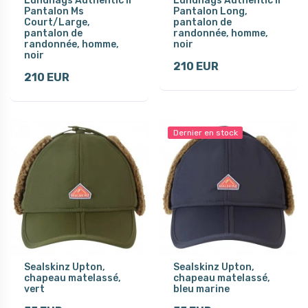
Lundhags Authentic II
Lundhags Authentic II
Pantalon Ms
Pantalon Long,
Court/Large,
pantalon de
pantalon de
randonnée, homme,
randonnée, homme,
noir
noir
210 EUR
210 EUR
Dernier en stock
Sealskinz Upton,
Sealskinz Upton,
chapeau matelassé,
chapeau matelassé,
vert
bleu marine