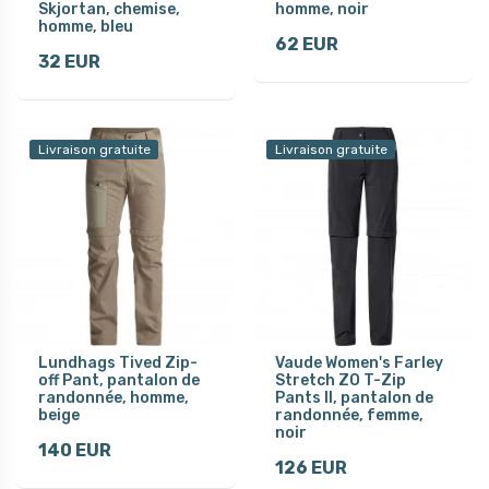
Skjortan, chemise,
homme, noir
homme, bleu
62 EUR
32 EUR
Livraison gratuite
Livraison gratuite
Lundhags Tived Zip-
Vaude Women's Farley
off Pant, pantalon de
Stretch ZO T-Zip
randonnée, homme,
Pants II, pantalon de
beige
randonnée, femme,
noir
140 EUR
126 EUR