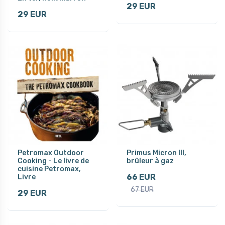
29 EUR
29 EUR
Petromax Outdoor
Primus Micron III,
Cooking - Le livre de
brûleur à gaz
cuisine Petromax,
66 EUR
Livre
67 EUR
29 EUR