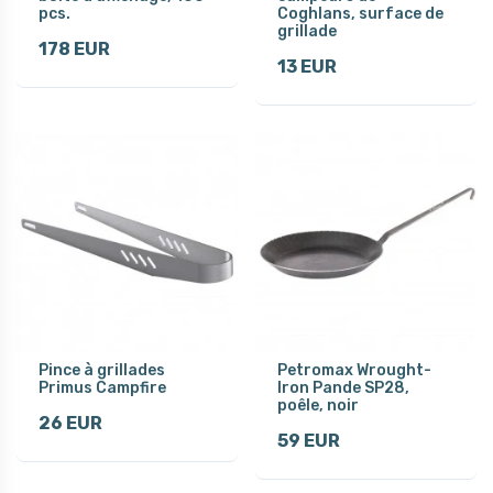
pcs.
Coghlans, surface de
grillade
178 EUR
13 EUR
Pince à grillades
Petromax Wrought-
Primus Campfire
Iron Pande SP28,
poêle, noir
26 EUR
59 EUR