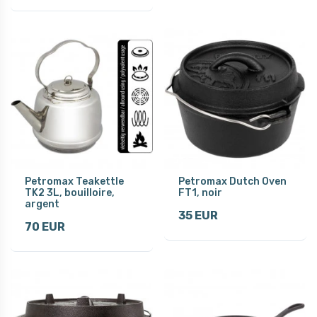
Petromax Teakettle
Petromax Dutch Oven
TK2 3L, bouilloire,
FT1, noir
argent
35 EUR
70 EUR