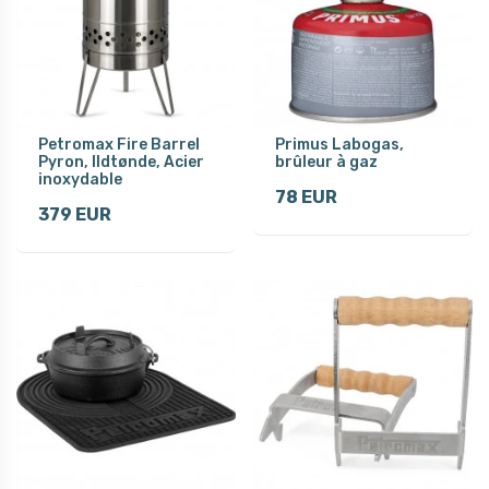
Petromax Fire Barrel
Primus Labogas,
Pyron, Ildtønde, Acier
brûleur à gaz
inoxydable
78 EUR
379 EUR