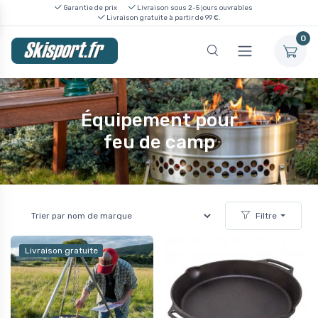
Garantie de prix
Livraison sous 2-5 jours ouvrables
Livraison gratuite à partir de 99 €.
0
Équipement pour
feu de camp
Filtre
Livraison gratuite