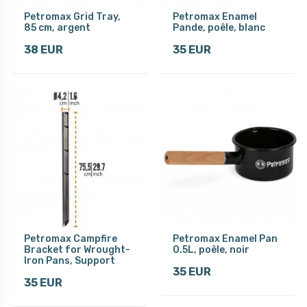
Petromax Grid Tray,
Petromax Enamel
85 cm, argent
Pande, poêle, blanc
38 EUR
35 EUR
Petromax Campfire
Petromax Enamel Pan
Bracket for Wrought-
0.5L, poêle, noir
Iron Pans, Support
35 EUR
35 EUR