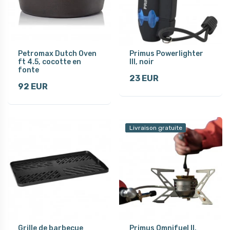
Petromax Dutch Oven
Primus Powerlighter
ft 4.5, cocotte en
III, noir
fonte
23 EUR
92 EUR
Livraison gratuite
Grille de barbecue
Primus Omnifuel II,