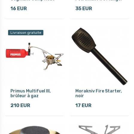
16 EUR
35 EUR
Livraison gratuite
Primus Multifuel III,
Morakniv Fire Starter,
brûleur à gaz
noir
210 EUR
17 EUR