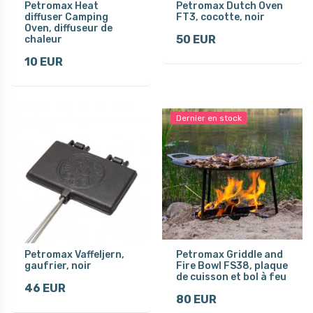
Petromax Heat
Petromax Dutch Oven
diffuser Camping
FT3, cocotte, noir
Oven, diffuseur de
50 EUR
chaleur
10 EUR
Dernier en stock
Petromax Vaffeljern,
Petromax Griddle and
gaufrier, noir
Fire Bowl FS38, plaque
de cuisson et bol à feu
46 EUR
80 EUR