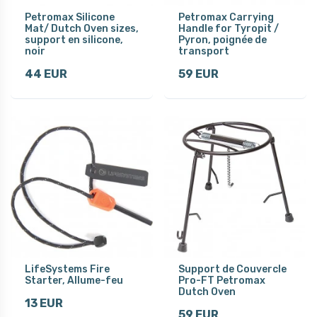
Petromax Silicone
Petromax Carrying
Mat/ Dutch Oven sizes,
Handle for Tyropit /
support en silicone,
Pyron, poignée de
noir
transport
44 EUR
59 EUR
LifeSystems Fire
Support de Couvercle
Starter, Allume-feu
Pro-FT Petromax
Dutch Oven
13 EUR
59 EUR