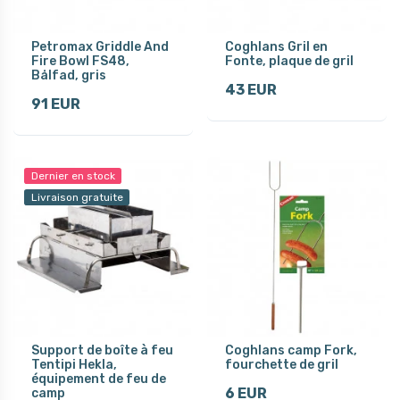
Petromax Griddle And
Coghlans Gril en
Fire Bowl FS48,
Fonte, plaque de gril
Bålfad, gris
43 EUR
91 EUR
Dernier en stock
Livraison gratuite
Support de boîte à feu
Coghlans camp Fork,
Tentipi Hekla,
fourchette de gril
équipement de feu de
6 EUR
camp