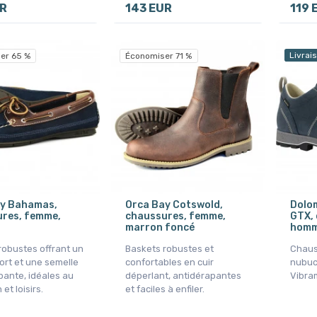
UR
143 EUR
119 
Livrai
er 65 %
Économiser 71 %
ay Bahamas,
Orca Bay Cotswold,
Dolom
res, femme,
chaussures, femme,
GTX, 
marron foncé
homm
robustes offrant un
Baskets robustes et
Chaus
ort et une semelle
confortables en cuir
nubuc
pante, idéales au
déperlant, antidérapantes
Vibram
et loisirs.
et faciles à enfiler.