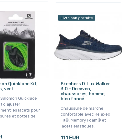
Livraison gratuite
on Quicklace Kit,
Skechers D`Lux Walker
s, vert
3.0 - Drevven,
chaussures, homme,
t Salomon Quicklace
bleu foncé
t d'ajuster
Chaussure de marche
ment les lacets pour
confortable avec Relaxed
sures et bottes de
Fit®, Memory Foam® et
lacets élastiques.
R
111 EUR