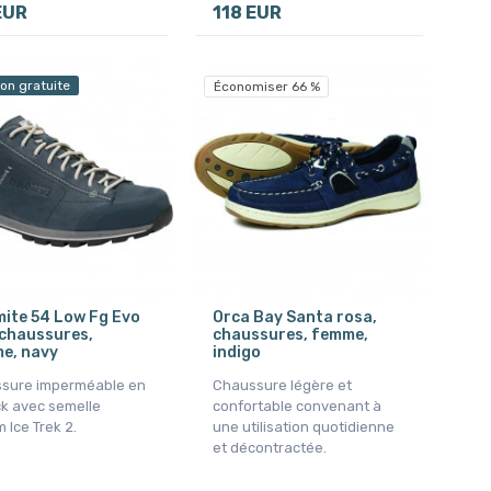
EUR
118 EUR
son gratuite
Économiser 66 %
ite 54 Low Fg Evo
Orca Bay Santa rosa,
chaussures,
chaussures, femme,
e, navy
indigo
sure imperméable en
Chaussure légère et
k avec semelle
confortable convenant à
 Ice Trek 2.
une utilisation quotidienne
et décontractée.