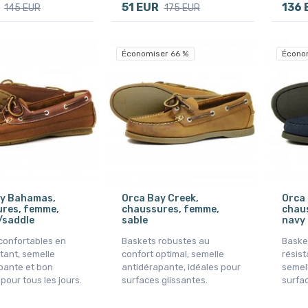
51 EUR
136 
145 EUR
175 EUR
Économiser 66 %
Écono
ay Bahamas,
Orca Bay Creek,
Orca 
res, femme,
chaussures, femme,
chau
/saddle
sable
navy
confortables en
Baskets robustes au
Basket
stant, semelle
confort optimal, semelle
résist
pante et bon
antidérapante, idéales pour
semel
pour tous les jours.
surfaces glissantes.
surfac