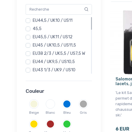
EU44,5 / UK10 / US11
45,5
EU45,5 / UK11 / US12
EU45 / UK10,5 / US11,5
EU38 2/3 / UK5,5 / US7,5 W
EU44 / UK9,5 / US10,5
EU43 1/3 / UK9 / US10
EU42,5 / UK8,5 / US9,5
Salomon
lacets, 
EU39,5 / UK6 / US8 W
Couleur
'Le kit 
EU40 / UK6,5 / US8,5 W
permet d
EU38 / UK5 / US7 W
rapideme
chaussur
42,5
Beige
Blanc
Bleu
Gris
ski.'
44,5
EU40 2/3 / UK7 / US9 W
6 EUR