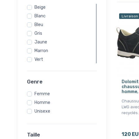
Beige
Blanc
Livraison
Bleu
Gris
Jaune
Marron
Vert
Genre
Dolomit
chaussur
homme, 
Femme
Chaussur
Homme
LWG avec
Unisexe
recyclés.
120 E
Taille