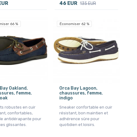
EUR
46 EUR
135 EUR
miser 66 %
Économiser 62 %
Bay Oakland,
Orca Bay Lagoon,
ssures, femme,
chaussures, femme,
 oak
indigo
s robustes en cuir
Sneaker confortable en cuir
ant, confortables,
résistant, bon maintien et
le antidérapante pour
adhérence sûre pour
es glissantes.
quotidien et loisirs.