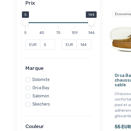
Prix
Économis
5
144
5
40
75
109
144
EUR
EUR
Marque
Orca Ba
Dolomite
chaussu
sable
Orca Bay
Chaussur
Salomon
conforta
Skechers
pied et 
adhérenc
glissante
Couleur
55 EUR