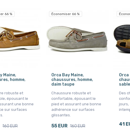
er 66 %
Économiser 66 %
Écono
y Maine,
Orca Bay Maine,
Orca 
res, homme,
chaussures, homme,
chau
daim taupe
sable
e robuste et
Chaussure robuste et
Des c
ble, épousant le
confortable, épousant le
confor
assurant une bonne
pied et assurant une bonne
jours,
e sur surfaces
adhérence sur surfaces
intemp
s.
glissantes.
41 E
55 EUR
160 EUR
160 EUR