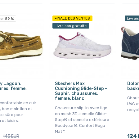
FINALE DES VENTES
Livrai
er 59 %
Livraison gratuite
y Lagoon,
Skechers Max
Dolom
res, femme,
Cushioning Glide-Step -
baske
Saphir, chaussures,
Chaus
femme, blanc
confortable en cuir
LWG a
Chaussure slip-in avec tige
, bon maintien et
recycl
en mesh 3D, semelle Glide-
e sûre pour
Step® et semelle extérieure
et loisirs.
Goodyear®. Confort Goga
Mat™.
R
124 
145 EUR