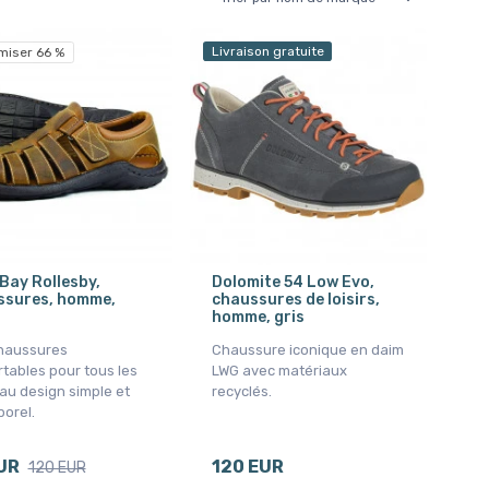
Livraison gratuite
miser 66 %
Bay Rollesby,
Dolomite 54 Low Evo,
ssures, homme,
chaussures de loisirs,
homme, gris
haussures
Chaussure iconique en daim
tables pour tous les
LWG avec matériaux
 au design simple et
recyclés.
orel.
UR
120 EUR
120 EUR