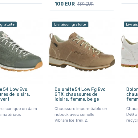
100 EUR
139 EUR
 gratuite
Livraison gratuite
Livrai
e 54 Low Evo,
Dolomite 54 Low Fg Evo
Dolom
es de loisirs,
GTX, chaussures de
chaus
vert
loisirs, femme, beige
femm
e iconique en daim
Chaussure imperméable en
Chaus
 matériaux
nubuck avec semelle
LWG a
Vibram Ice Trek 2.
recycl