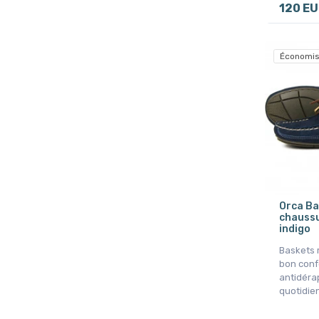
120 E
Économis
Orca B
chaussu
indigo
Baskets 
bon conf
antidéra
quotidien 