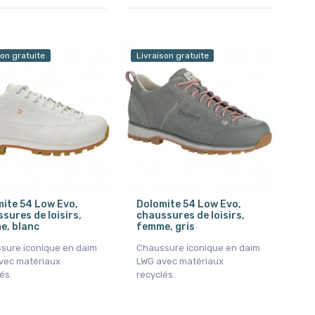
son gratuite
Livraison gratuite
ite 54 Low Evo,
Dolomite 54 Low Evo,
sures de loisirs,
chaussures de loisirs,
e, blanc
femme, gris
sure iconique en daim
Chaussure iconique en daim
vec matériaux
LWG avec matériaux
és.
recyclés.