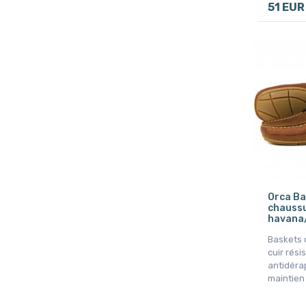
51 EUR
Orca B
chaussu
havana
Baskets 
cuir rési
antidéra
maintien 