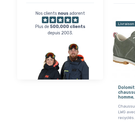
Onesize
Nos clients
nous
adorent
Livraison
Plus de
500,000 clients
depuis 2003.
Dolomit
chaussur
homme, 
Chaussur
LWG avec
recyclés.