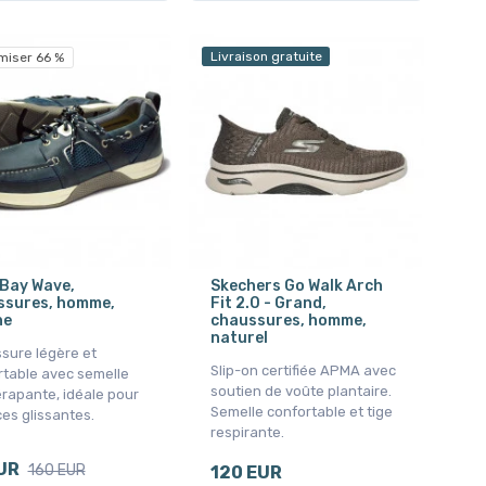
Livraison gratuite
miser 66 %
Bay Wave,
Skechers Go Walk Arch
ssures, homme,
Fit 2.0 - Grand,
ne
chaussures, homme,
naturel
sure légère et
Slip-on certifiée APMA avec
rtable avec semelle
soutien de voûte plantaire.
rapante, idéale pour
Semelle confortable et tige
es glissantes.
respirante.
UR
160 EUR
120 EUR