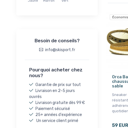
Jaune
Marron
Vert
EU41,5 / UK7,5 / US9,5 W
EU42 / UK8 / US9
Économis
38,5
EU46,5 / UK11,5 / US12,5
36
Besoin de conseils?
37
info@skisport.fr
38
39
40
Pourquoi acheter chez
nous?
41
Orca Ba
chaussu
42
Garantie de prix sur tout
sable
Livraison en 2-5 jours
43
Sneaker 
ouvrés
44
résistant
Livraison gratuite dès 99 €
adhérenc
45
Paiement sécurisé
quotidien 
25+ années d'expérience
46
Un service client primé
47
59 EU