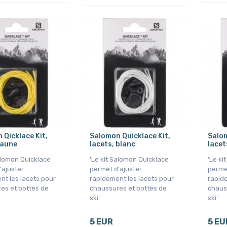
 Qicklace Kit,
Salomon Quicklace Kit,
Salom
jaune
lacets, blanc
lacet
Salomon Quicklace
'Le kit Salomon Quicklace
'Le ki
'ajuster
permet d'ajuster
perme
nt les lacets pour
rapidement les lacets pour
rapide
es et bottes de
chaussures et bottes de
chaus
ski.'
ski.'
5 EUR
5 EU