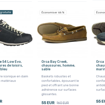
 gratuite
Économiser 66 %
Écono
e 54 Low Evo,
Orca Bay Creek,
Orca 
es de loisirs,
chaussures, homme,
chau
bleu
sable
mari
e iconique en daim
Baskets robustes et
Chaus
 matériaux
confortables, épousant le
confo
pied et offrant une bonne
antidé
adhérence sur surfaces
surfac
glissantes.
UR
55 E
55 EUR
160 EUR