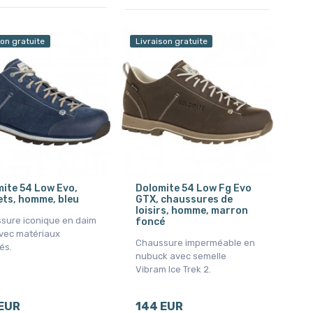
son gratuite
Livraison gratuite
ite 54 Low Evo,
Dolomite 54 Low Fg Evo
ts, homme, bleu
GTX, chaussures de
loisirs, homme, marron
sure iconique en daim
foncé
vec matériaux
Chaussure imperméable en
és.
nubuck avec semelle
Vibram Ice Trek 2.
EUR
144 EUR