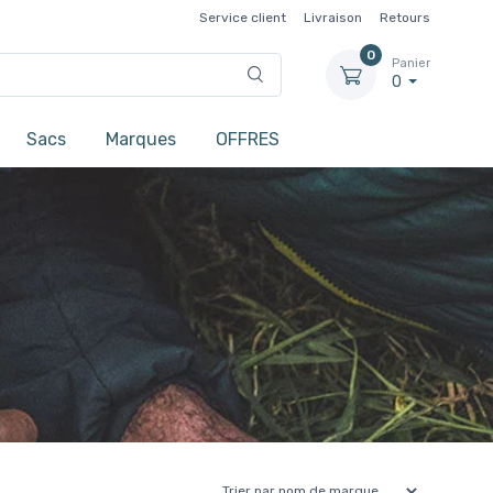
Service client
Livraison
Retours
0
Panier
0
Sacs
Marques
OFFRES