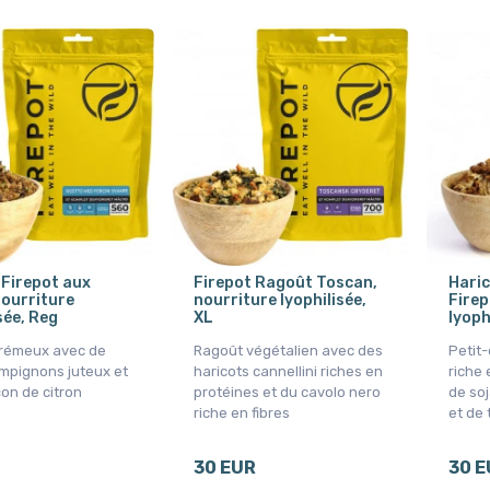
 Firepot aux
Firepot Ragoût Toscan,
Haric
nourriture
nourriture lyophilisée,
Firep
sée, Reg
XL
lyoph
crémeux avec de
Ragoût végétalien avec des
Petit
mpignons juteux et
haricots cannellini riches en
riche 
on de citron
protéines et du cavolo nero
de so
riche en fibres
et de 
30 EUR
30 E