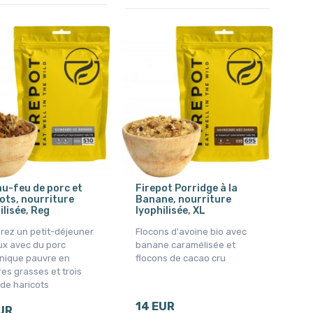
u-feu de porc et
Firepot Porridge à la
ots, nourriture
Banane, nourriture
ilisée, Reg
lyophilisée, XL
rez un petit-déjeuner
Flocons d'avoine bio avec
ux avec du porc
banane caramélisée et
nnique pauvre en
flocons de cacao cru
es grasses et trois
de haricots
14 EUR
UR