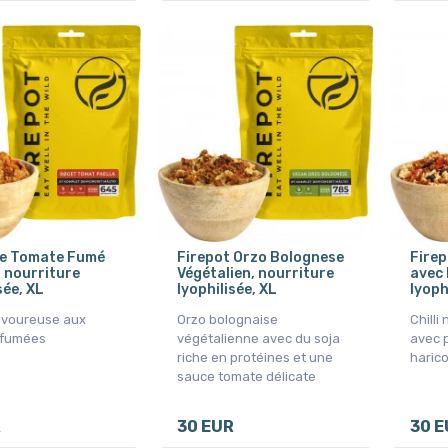
de Tomate Fumé
Firepot Orzo Bolognese
Firep
, nourriture
Végétalien, nourriture
avec 
sée, XL
lyophilisée, XL
lyoph
avoureuse aux
Orzo bolognaise
Chilli
 fumées
végétalienne avec du soja
avec 
riche en protéines et une
haric
sauce tomate délicate
R
30 EUR
30 E