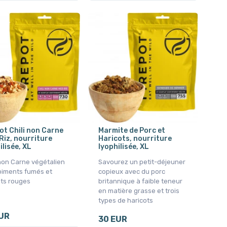
ot Chili non Carne
Marmite de Porc et
Riz, nourriture
Haricots, nourriture
ilisée, XL
lyophilisée, XL
 non Carne végétalien
Savourez un petit-déjeuner
piments fumés et
copieux avec du porc
ots rouges
britannique à faible teneur
en matière grasse et trois
types de haricots
UR
30 EUR