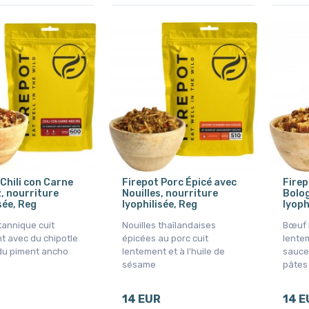
 Chili con Carne
Firepot Porc Épicé avec
Firep
z, nourriture
Nouilles, nourriture
Bolog
sée, Reg
lyophilisée, Reg
lyoph
tannique cuit
Nouilles thaïlandaises
Bœuf 
t avec du chipotle
épicées au porc cuit
lente
du piment ancho
lentement et à l'huile de
sauce
sésame
pâtes
14 EUR
14 E