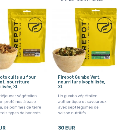
ots cuits au four
Firepot Gumbo Vert,
ot, nourriture
nourriture lyophilisée,
ilisée, XL
XL
-déjeuner végétalien
Un gumbo végétalien
en protéines à base
authentique et savoureux
ja, de pommes de terre
avec sept légumes de
trois types de haricots
saison nutritifs
UR
30 EUR