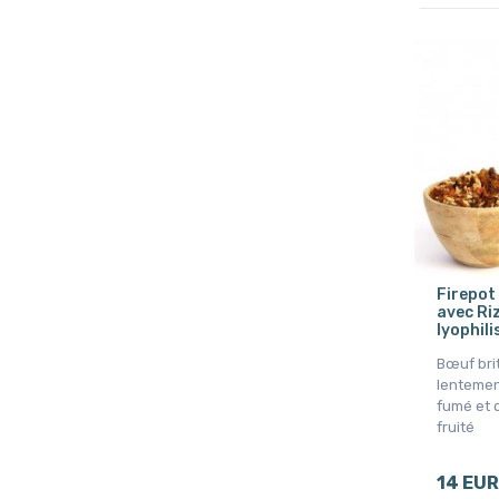
Firepot
avec Ri
lyophili
Bœuf bri
lentemen
fumé et 
fruité
14 EUR