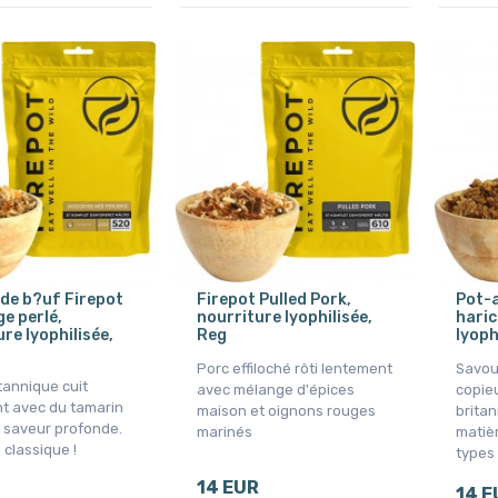
de b?uf Firepot
Firepot Pulled Pork,
Pot-a
e perlé,
nourriture lyophilisée,
haric
re lyophilisée,
Reg
lyoph
Porc effiloché rôti lentement
Savou
tannique cuit
avec mélange d'épices
copie
t avec du tamarin
maison et oignons rouges
brita
 saveur profonde.
marinés
matièr
 classique !
types 
14 EUR
14 E