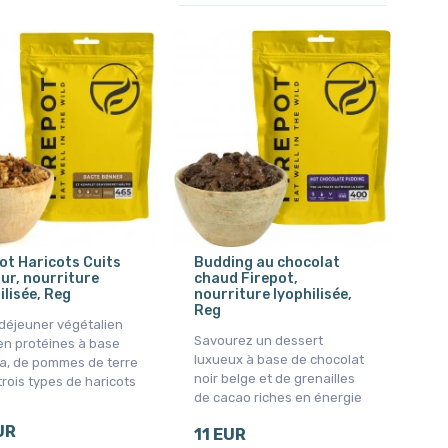
ot Haricots Cuits
Budding au chocolat
ur, nourriture
chaud Firepot,
ilisée, Reg
nourriture lyophilisée,
Reg
-déjeuner végétalien
Savourez un dessert
en protéines à base
luxueux à base de chocolat
ja, de pommes de terre
noir belge et de grenailles
trois types de haricots
de cacao riches en énergie
UR
11 EUR