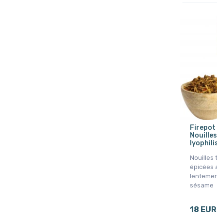
Firepot
Nouilles
lyophili
Nouilles 
épicées 
lentement
sésame
18 EUR