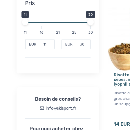
Prix
11
30
11
16
21
25
30
EUR
EUR
Risotto
cèpes, 
lyophili
Risotto 
Besoin de conseils?
gros cha
un soupç
info@skisport.fr
14 EUR
Pourquoi acheter chez