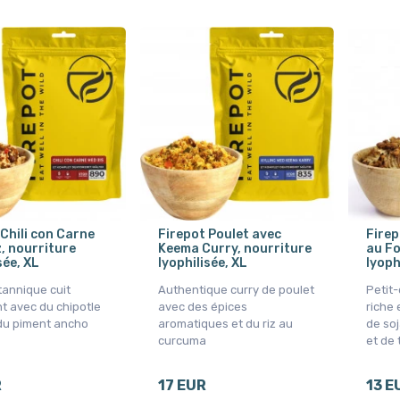
 Chili con Carne
Firepot Poulet avec
Firep
z, nourriture
Keema Curry, nourriture
au Fo
sée, XL
lyophilisée, XL
lyoph
tannique cuit
Authentique curry de poulet
Petit
t avec du chipotle
avec des épices
riche 
du piment ancho
aromatiques et du riz au
de so
curcuma
et de 
R
17 EUR
13 E