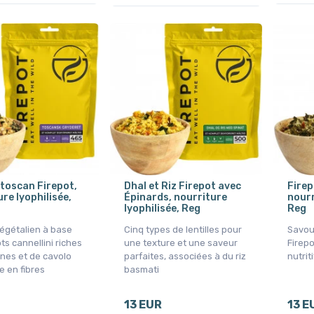
toscan Firepot,
Dhal et Riz Firepot avec
Firep
re lyophilisée,
Épinards, nourriture
nourr
lyophilisée, Reg
Reg
égétalien à base
Cinq types de lentilles pour
Savou
ts cannellini riches
une texture et une saveur
Firep
ines et de cavolo
parfaites, associées à du riz
nutrit
e en fibres
basmati
13 EUR
13 E