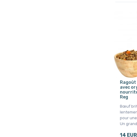
Ragoût 
avec org
nourritu
Reg
Bœuf bri
lentemen
pour une
Un grand
14 EUR