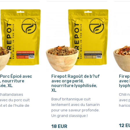
 Porc Épicé avec
Firepot Ragoût de b?uf
Firep
, nourriture
avec orge perlé,
avec 
sée, XL
nourriture lyophilisée,
lyoph
XL
thaïlandaises
Chili 
Bœuf britannique cuit
avec du porc cuit
avec 
lentement avec du tamarin
 et de l'huile de
haric
pour une saveur profonde.
Un grand classique !
12 E
18 EUR