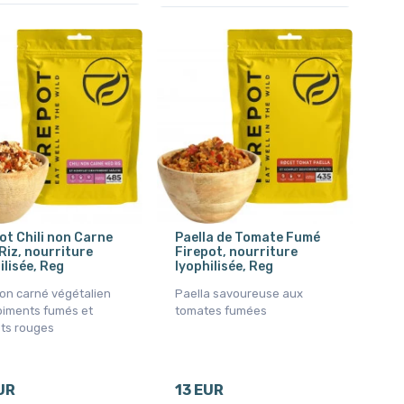
ot Chili non Carne
Paella de Tomate Fumé
Riz, nourriture
Firepot, nourriture
ilisée, Reg
lyophilisée, Reg
non carné végétalien
Paella savoureuse aux
piments fumés et
tomates fumées
ots rouges
UR
13 EUR