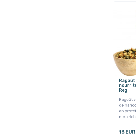
Ragoût 
nourritu
Reg
Ragoût v
de harico
en proté
nero rich
13 EUR