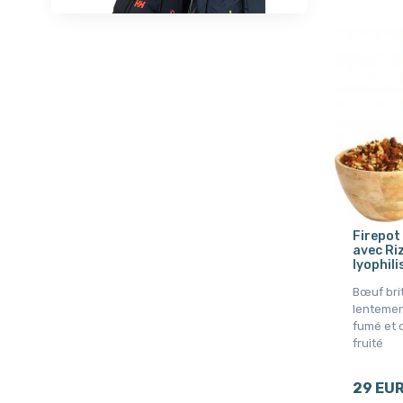
Firepot
avec Ri
lyophili
Bœuf bri
lentemen
fumé et 
fruité
29 EU