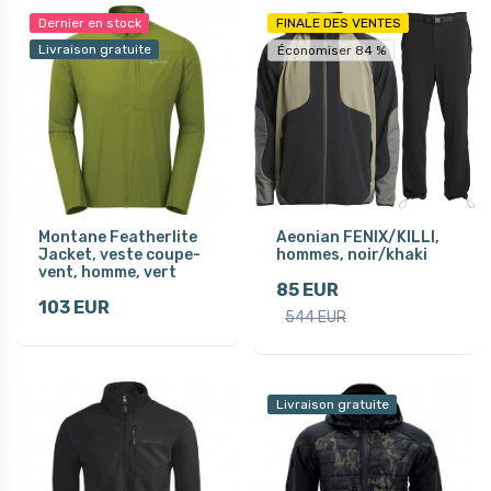
Dernier en stock
FINALE DES VENTES
Livraison gratuite
Économiser 84 %
Montane Featherlite
Aeonian FENIX/KILLI,
Jacket, veste coupe-
hommes, noir/khaki
vent, homme, vert
85 EUR
103 EUR
544 EUR
Livraison gratuite