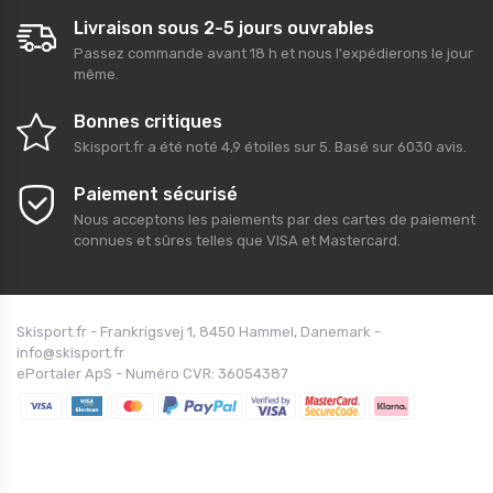
Livraison sous 2-5 jours ouvrables
Passez commande avant 18 h et nous l'expédierons le jour
même.
Bonnes critiques
Skisport.fr
a été noté
4,9
étoiles sur
5
. Basé sur
6030
avis.
Paiement sécurisé
Nous acceptons les paiements par des cartes de paiement
connues et sûres telles que VISA et Mastercard.
Skisport.fr - Frankrigsvej 1, 8450 Hammel, Danemark -
info@skisport.fr
ePortaler ApS - Numéro CVR: 36054387