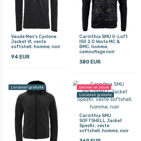
Vaude Men's Cyclone
Carinthia SMU G-Loft
Jacket VI, veste
ISG 2.0 Veste MC &
softshell, homme, noir
BMC, homme,
camouflage noir
94 EUR
380 EUR
Livraison gratuite
Dernier en stock
Livraison gratuite
Carinthia SMU
SOFTSHELL Jacket
SpezKr, veste
softshell, homme, noir
369 EUR