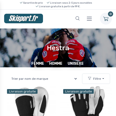
Garantie de prix
Livraison sous 2-5 jours ouvrables
Livraison gratuite à partir de 99 €.
0
Hestra
FEMME
HOMME
UNISEXE
Filtre
Livraison gratuite
Livraison gratuite