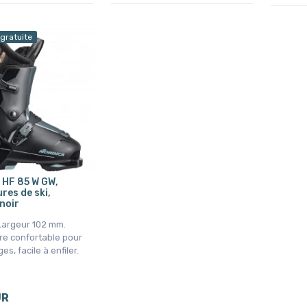
 gratuite
 HF 85 W GW,
res de ski,
noir
 Largeur 102 mm.
e confortable pour
es, facile à enfiler.
UR