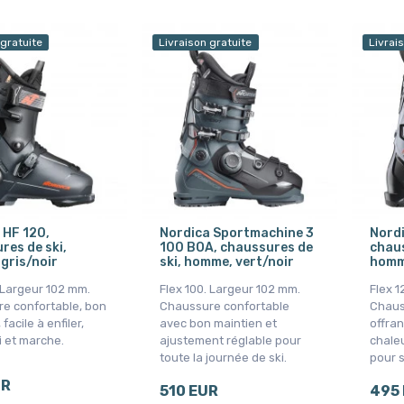
 gratuite
Livraison gratuite
Livrai
 HF 120,
Nordica Sportmachine 3
Nordi
res de ski,
100 BOA, chaussures de
chaus
gris/noir
ski, homme, vert/noir
homme
. Largeur 102 mm.
Flex 100. Largeur 102 mm.
Flex 1
e confortable, bon
Chaussure confortable
Chaus
facile à enfiler,
avec bon maintien et
offran
i et marche.
ajustement réglable pour
chaleu
toute la journée de ski.
pour s
UR
510 EUR
495