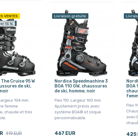
ES VENTES
Livraison gratuite
Livrai
 gratuite
er 15 %
 The Cruise 95 W
Nordica Speedmachine 3
Nord
ussures de ski,
BOA 110 GW, chaussures
BOA 9
noir
de ski, homme, noir
chaus
femme
 Largeur 104 mm.
Flex 110. Largeur 100 mm.
Flex 9
re femme
Ajustement précis avec
Chaus
e, chaude et très
système BOA® et coque
avec 
ble.
personnalisable.
chaud
UR
467 EUR
419 EUR
425