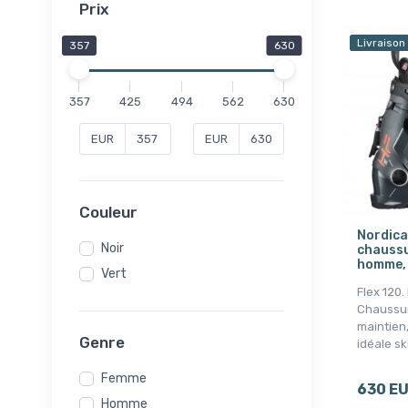
Prix
Livraison
357
630
357
425
494
562
630
EUR
EUR
Couleur
Nordica
Noir
chaussu
homme, 
Vert
Flex 120
Chaussur
maintien, 
Genre
idéale sk
Femme
630 E
Homme