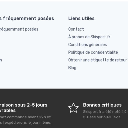
s fréquemment posées
Liens utiles
fréquemment posées
Contact
À propos de Skisport.fr
Conditions générales
Politique de confidentialité
n
Obtenir une étiquette de retour
Blog
raison sous 2-5 jours
Bonnes critiques
vrables
Skisport.fr
a été noté
4,9
sez commande avant 18 h et
5
. Basé sur
6030
avis.
s l'expédierons le jour même.