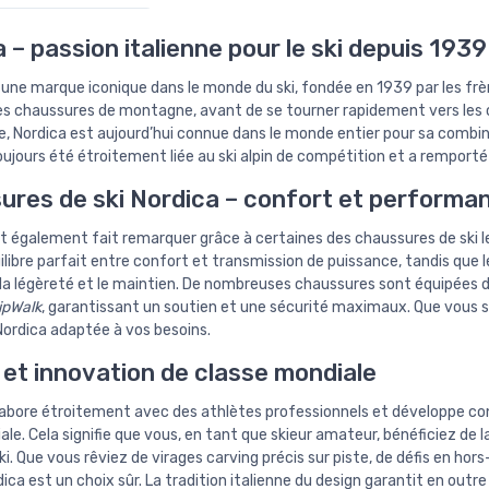
 – passion italienne pour le ski depuis 1939
 une marque iconique dans le monde du ski, fondée en 1939 par les frè
es chaussures de montagne, avant de se tourner rapidement vers les ch
e, Nordica est aujourd’hui connue dans le monde entier pour sa combin
ujours été étroitement liée au ski alpin de compétition et a remport
ures de ski Nordica – confort et performa
st également fait remarquer grâce à certaines des chaussures de ski le
uilibre parfait entre confort et transmission de puissance, tandis que
t la légèreté et le maintien. De nombreuses chaussures sont équipées
ipWalk
, garantissant un soutien et une sécurité maximaux. Que vous 
ordica adaptée à vos besoins.
 et innovation de classe mondiale
labore étroitement avec des athlètes professionnels et développe con
iale. Cela signifie que vous, en tant que skieur amateur, bénéficiez de 
ki. Que vous rêviez de virages carving précis sur piste, de défis en ho
dica est un choix sûr. La tradition italienne du design garantit en out