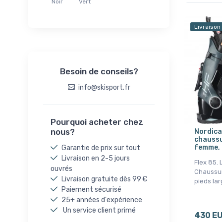
Noir
Vert
Livraison
Besoin de conseils?
info@skisport.fr
Pourquoi acheter chez
nous?
Nordica
chaussu
femme, 
Garantie de prix sur tout
Livraison en 2-5 jours
Flex 85.
ouvrés
Chaussur
Livraison gratuite dès 99 €
pieds larg
Paiement sécurisé
25+ années d'expérience
Un service client primé
430 E