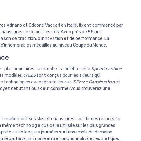
res Adriano et Oddone Vaccari en Italie. Ils ont commencé par
aussures de ski puis les skis. Avec près de 85 ans
aison de tradition, d’innovation et de performance. La
é d’innombrables médailles au niveau Coupe du Monde.
nce
s plus populaires du marché. La célèbre série
Speedmachine
 les modèles
Cruise
sont conçus pour les skieurs qui
 de technologies avancées telles que
3 Force Construction
et
soyez débutant ou skieur confirmé, vous trouverez une
tinuellement ses skis et chaussures à partir des retours de
la même technologie que celle utilisée sur les plus grandes
rs-piste ou de longues journées sur l’ensemble du domaine
re une parfaite harmonie entre fonctionnalité et esthétique.