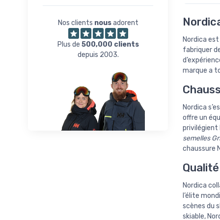
Nordica
Nos clients
nous
adorent
Nordica est
Plus de
500,000 clients
fabriquer d
depuis 2003.
d’expérienc
marque a to
Chauss
Nordica s’e
offre un éq
privilégien
semelles Gr
chaussure N
Qualité
Nordica col
l’élite mond
scènes du s
skiable, Nor