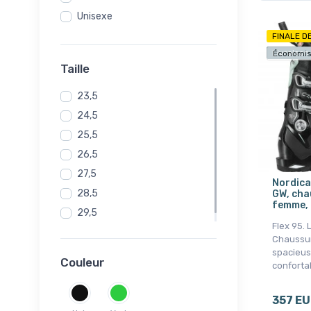
Unisexe
FINALE D
Livraison
Économis
Taille
23,5
24,5
25,5
26,5
27,5
Nordica
28,5
GW, cha
femme, 
29,5
Flex 95.
30,5
Chaussu
spacieus
Couleur
conforta
357 E