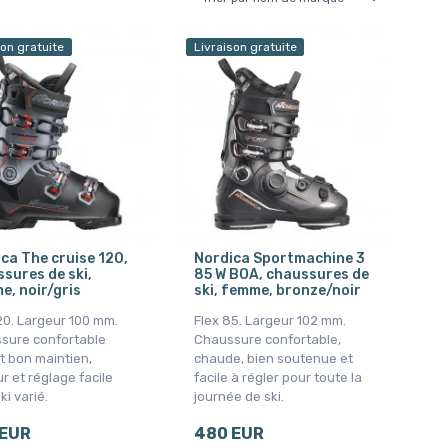
son gratuite
Livraison gratuite
ca The cruise 120,
Nordica Sportmachine 3
sures de ski,
85 W BOA, chaussures de
, noir/gris
ski, femme, bronze/noir
20. Largeur 100 mm.
Flex 85. Largeur 102 mm.
sure confortable
Chaussure confortable,
t bon maintien,
chaude, bien soutenue et
r et réglage facile
facile à régler pour toute la
ki varié.
journée de ski.
 EUR
480 EUR