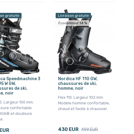
son gratuite
Livraison gratuite
Économiser 14 %
ica Speedmachine 3
Nordica HF 110 GW,
5 W GW,
chaussures de ski,
sures de ski,
homme, noir
, noir
Flex 110. Largeur 102 mm.
5. Largeur 100 mm.
Modèle homme confortable,
sure confortable
chaud et facile à chausser.
BOA® et doublure
e.
430 EUR
499 EUR
 EUR