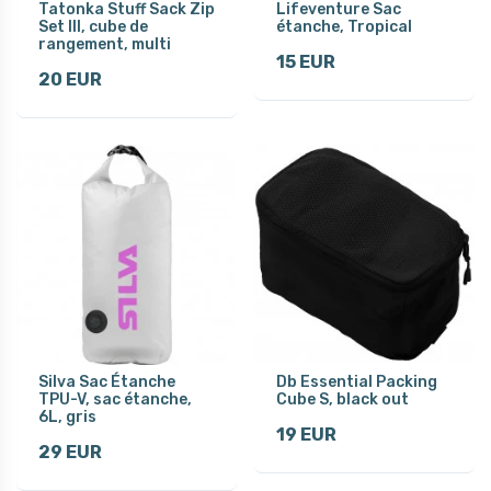
Tatonka Stuff Sack Zip
Lifeventure Sac
Set III, cube de
étanche, Tropical
rangement, multi
15 EUR
20 EUR
Silva Sac Étanche
Db Essential Packing
TPU-V, sac étanche,
Cube S, black out
6L, gris
19 EUR
29 EUR