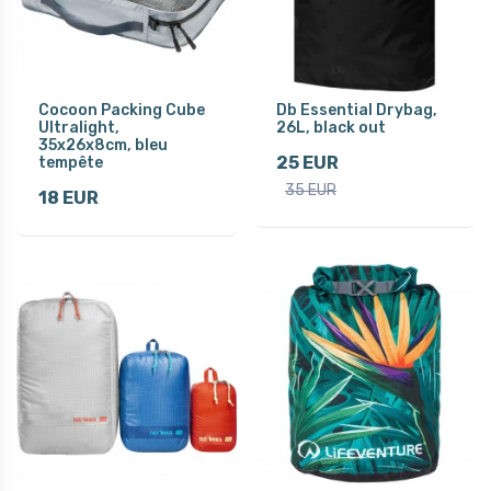
Cocoon Packing Cube
Db Essential Drybag,
Ultralight,
26L, black out
35x26x8cm, bleu
25 EUR
tempête
35 EUR
18 EUR