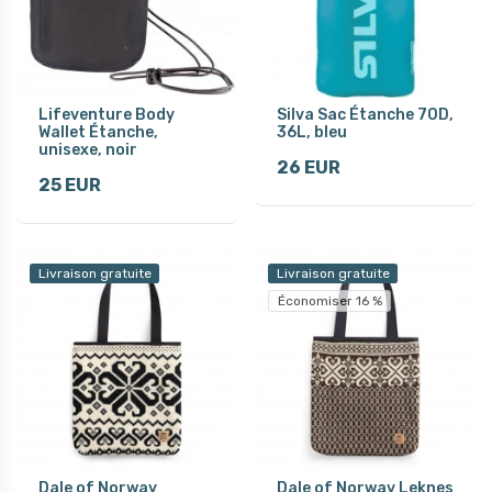
Lifeventure Body
Silva Sac Étanche 70D,
Wallet Étanche,
36L, bleu
unisexe, noir
26 EUR
25 EUR
Livraison gratuite
Livraison gratuite
Économiser 16 %
Dale of Norway
Dale of Norway Leknes