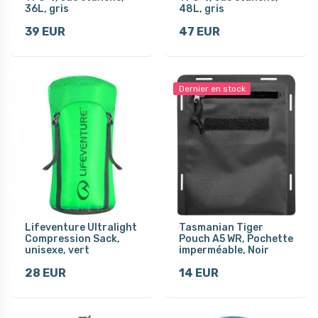
36L, gris
48L, gris
39 EUR
47 EUR
Dernier en stock
Lifeventure Ultralight
Tasmanian Tiger
Compression Sack,
Pouch A5 WR, Pochette
unisexe, vert
imperméable, Noir
28 EUR
14 EUR