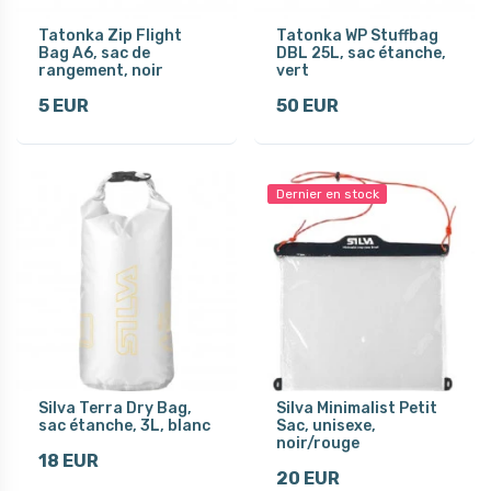
Tatonka Zip Flight
Tatonka WP Stuffbag
Bag A6, sac de
DBL 25L, sac étanche,
rangement, noir
vert
5 EUR
50 EUR
Dernier en stock
Silva Terra Dry Bag,
Silva Minimalist Petit
sac étanche, 3L, blanc
Sac, unisexe,
noir/rouge
18 EUR
20 EUR