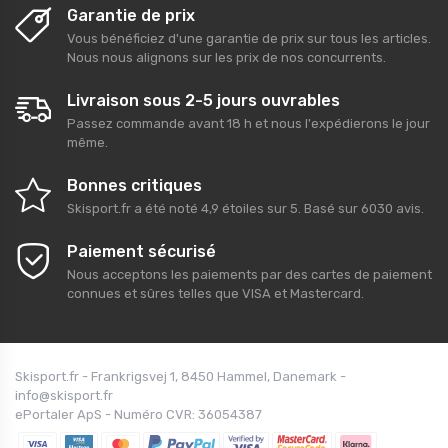
Garantie de prix
Vous bénéficiez d'une garantie de prix sur tous les articles.
Nous nous alignons sur les prix de nos concurrents.
Livraison sous 2-5 jours ouvrables
Passez commande avant 18 h et nous l'expédierons le jour
même.
Bonnes critiques
Skisport.fr
a été noté
4,9
étoiles sur
5
. Basé sur
6030
avis.
Paiement sécurisé
Nous acceptons les paiements par des cartes de paiement
connues et sûres telles que VISA et Mastercard.
Skisport.fr - Frankrigsvej 1, 8450 Hammel, Danemark -
info@skisport.fr
ePortaler ApS - Numéro CVR: 36054387