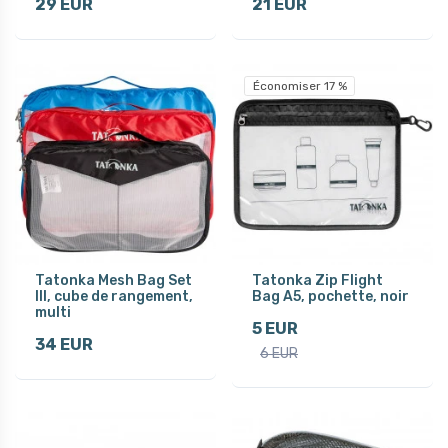
29 EUR
21 EUR
Économiser 17 %
Tatonka Mesh Bag Set
Tatonka Zip Flight
III, cube de rangement,
Bag A5, pochette, noir
multi
5 EUR
34 EUR
6 EUR