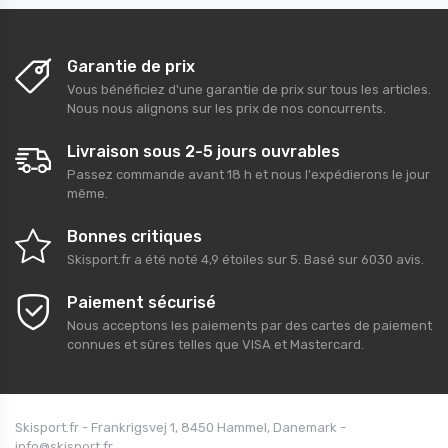
Garantie de prix
Vous bénéficiez d'une garantie de prix sur tous les articles.
Nous nous alignons sur les prix de nos concurrents.
Livraison sous 2-5 jours ouvrables
Passez commande avant 18 h et nous l'expédierons le jour
même.
Bonnes critiques
Skisport.fr
a été noté
4,9
étoiles sur
5
. Basé sur
6030
avis.
Paiement sécurisé
Nous acceptons les paiements par des cartes de paiement
connues et sûres telles que VISA et Mastercard.
Skisport.fr - Frankrigsvej 1, 8450 Hammel, Danemark -
info@skisport.fr