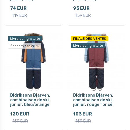
74 EUR
95 EUR
119 EUR
159 EUR
Livraison gratuite
FINALE DES VENTES
Livraison gratuite
Économiser 25 %
Didriksons Bjärven,
Didriksons Bjärven,
combinaison de ski,
combinaison de ski,
junior, bleu/orange
junior, rouge foncé
120 EUR
103 EUR
159 EUR
159 EUR