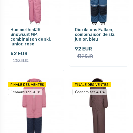
Hummel hmlJR
Didriksons Falken,
Snowsuit WP,
combinaison de ski,
combinaison de ski,
junior, bleu
junior, rose
92 EUR
62 EUR
139 EUR
109 EUR
FINALE DES VENTES
FINALE DES VENTES
Économiser 38 %
Économiser 40 %