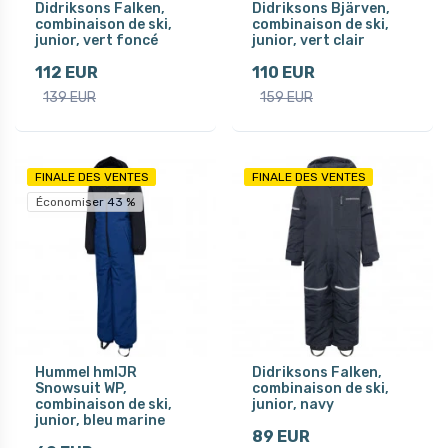
Didriksons Falken,
Didriksons Bjärven,
combinaison de ski,
combinaison de ski,
junior, vert foncé
junior, vert clair
112 EUR
110 EUR
139 EUR
159 EUR
FINALE DES VENTES
FINALE DES VENTES
Économiser 43 %
Hummel hmlJR
Didriksons Falken,
Snowsuit WP,
combinaison de ski,
combinaison de ski,
junior, navy
junior, bleu marine
89 EUR