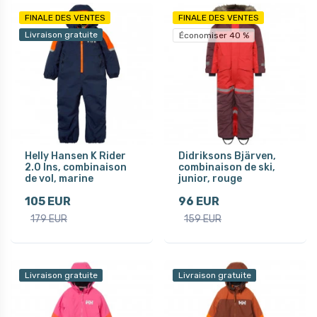
FINALE DES VENTES
FINALE DES VENTES
Livraison gratuite
Économiser 40 %
Helly Hansen K Rider
Didriksons Bjärven,
2.0 Ins, combinaison
combinaison de ski,
de vol, marine
junior, rouge
105 EUR
96 EUR
179 EUR
159 EUR
Livraison gratuite
Livraison gratuite