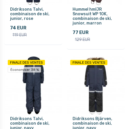
Didriksons Talvi,
Hummel hmlJR
combinaison de ski,
Snowsuit WP 10K,
junior, rose
combinaison de ski,
junior, marron
74 EUR
77 EUR
119 EUR
129 EUR
FINALE DES VENTES
FINALE DES VENTES
Économiser 38 %
Didriksons Talvi,
Didriksons Bjärven,
combinaison de ski,
combinaison de ski,
junior, navy
junior, navy