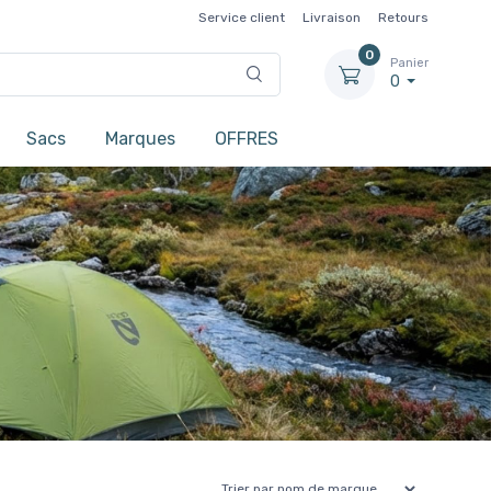
Service client
Livraison
Retours
0
Panier
0
Sacs
Marques
OFFRES