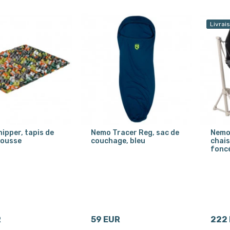
Livrai
ipper, tapis de
Nemo Tracer Reg, sac de
Nemo
mousse
couchage, bleu
chais
fonc
R
59 EUR
222