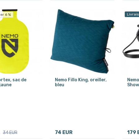
Livrai
er 6 %
rtex, sac de
Nemo Fillo King, oreiller,
Nemo 
jaune
bleu
Showe
R
74 EUR
179 
34 EUR