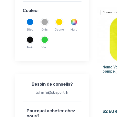
Couleur
Économis
Bleu
Gris
Jaune
Multi
Noir
Vert
Nemo Vo
pompe, 
Besoin de conseils?
info@skisport.fr
Pourquoi acheter chez
32 EU
nous?