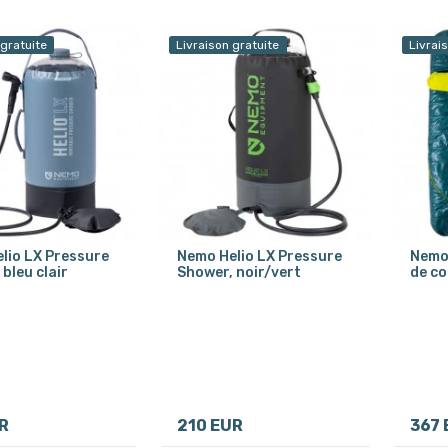
 gratuite
Livraison gratuite
Livrai
lio LX Pressure
Nemo Helio LX Pressure
Nemo 
bleu clair
Shower, noir/vert
de co
R
210 EUR
367 