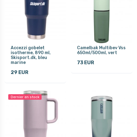
Accezzi gobelet
Camelbak Multibev Vss
isotherme, 890 ml,
650ml/500ml, vert
Skisport.dk, bleu
73 EUR
marine
29 EUR
Dernier en stock