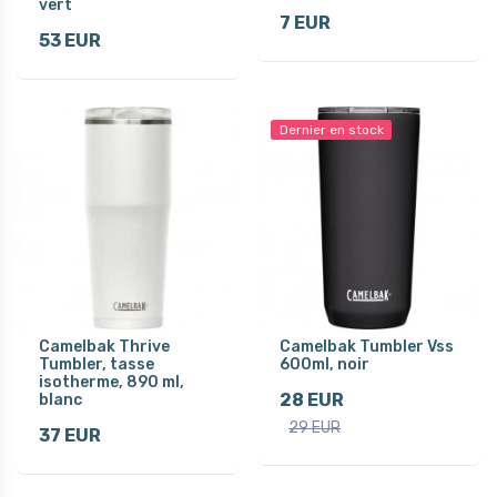
vert
7 EUR
53 EUR
Dernier en stock
Camelbak Thrive
Camelbak Tumbler Vss
Tumbler, tasse
600ml, noir
isotherme, 890 ml,
28 EUR
blanc
29 EUR
37 EUR