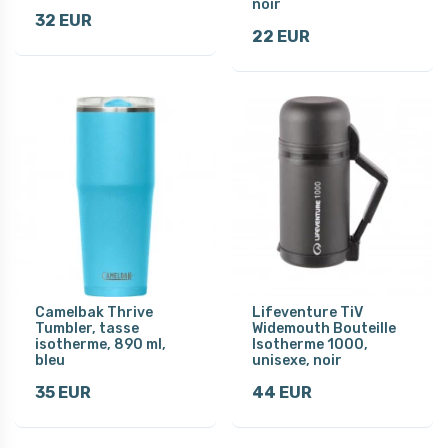
noir
32 EUR
22 EUR
Camelbak Thrive
Lifeventure TiV
Tumbler, tasse
Widemouth Bouteille
isotherme, 890 ml,
Isotherme 1000,
bleu
unisexe, noir
35 EUR
44 EUR