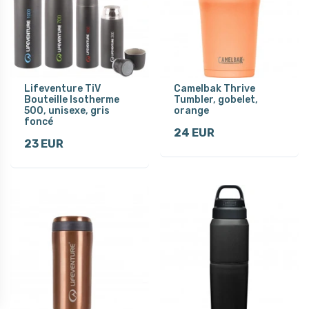
Lifeventure TiV
Camelbak Thrive
Bouteille Isotherme
Tumbler, gobelet,
500, unisexe, gris
orange
foncé
24 EUR
23 EUR