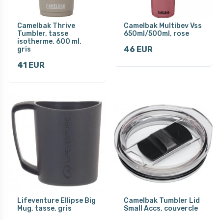
Camelbak Thrive
Camelbak Multibev Vss
Tumbler, tasse
650ml/500ml, rose
isotherme, 600 ml,
46 EUR
gris
41 EUR
Lifeventure Ellipse Big
Camelbak Tumbler Lid
Mug, tasse, gris
Small Accs, couvercle