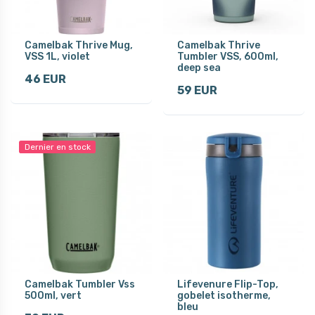
Camelbak Thrive Mug,
Camelbak Thrive
VSS 1L, violet
Tumbler VSS, 600ml,
deep sea
46 EUR
59 EUR
Dernier en stock
Camelbak Tumbler Vss
Lifevenure Flip-Top,
500ml, vert
gobelet isotherme,
bleu