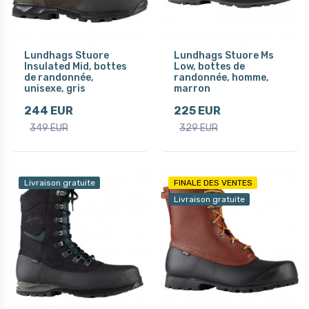
Lundhags Stuore
Lundhags Stuore Ms
Insulated Mid, bottes
Low, bottes de
de randonnée,
randonnée, homme,
unisexe, gris
marron
244 EUR
225 EUR
349 EUR
329 EUR
Livraison gratuite
FINALE DES VENTES
Livraison gratuite