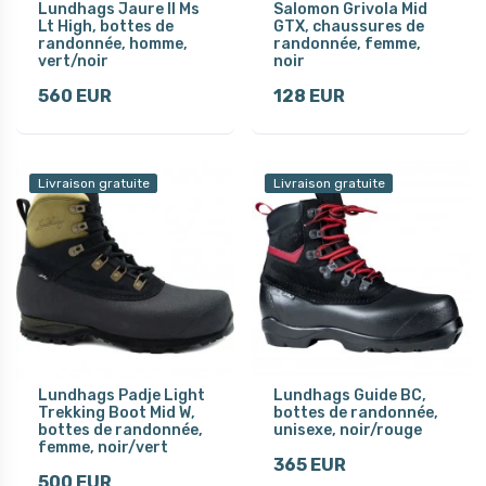
Lundhags Jaure II Ms
Salomon Grivola Mid
Lt High, bottes de
GTX, chaussures de
randonnée, homme,
randonnée, femme,
vert/noir
noir
560 EUR
128 EUR
Livraison gratuite
Livraison gratuite
Lundhags Padje Light
Lundhags Guide BC,
Trekking Boot Mid W,
bottes de randonnée,
bottes de randonnée,
unisexe, noir/rouge
femme, noir/vert
365 EUR
500 EUR