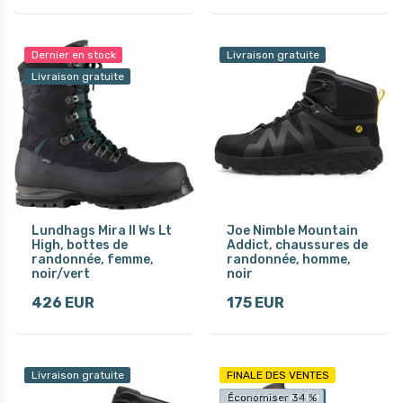
Dernier en stock
Livraison gratuite
Livraison gratuite
Lundhags Mira II Ws Lt
Joe Nimble Mountain
High, bottes de
Addict, chaussures de
randonnée, femme,
randonnée, homme,
noir/vert
noir
426 EUR
175 EUR
Livraison gratuite
FINALE DES VENTES
Livraison gratuite
Économiser 34 %