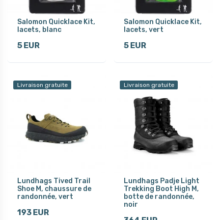
Salomon Quicklace Kit,
Salomon Quicklace Kit,
lacets, blanc
lacets, vert
5 EUR
5 EUR
Livraison gratuite
Livraison gratuite
Lundhags Tived Trail
Lundhags Padje Light
Shoe M, chaussure de
Trekking Boot High M,
randonnée, vert
botte de randonnée,
noir
193 EUR