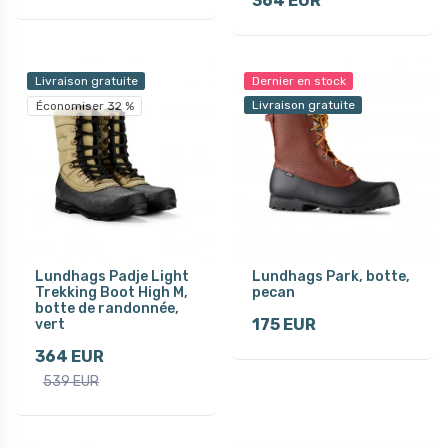
364 EUR
Livraison gratuite
Dernier en stock
Livraison gratuite
Économiser 32 %
Lundhags Padje Light
Lundhags Park, botte,
Trekking Boot High M,
pecan
botte de randonnée,
175 EUR
vert
364 EUR
539 EUR