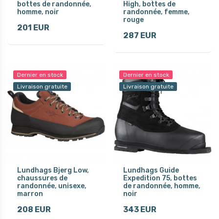
bottes de randonnée,
High, bottes de
homme, noir
randonnée, femme,
rouge
201 EUR
287 EUR
Dernier en stock
Dernier en stock
Livraison gratuite
Livraison gratuite
Lundhags Bjerg Low,
Lundhags Guide
chaussures de
Expedition 75, bottes
randonnée, unisexe,
de randonnée, homme,
marron
noir
208 EUR
343 EUR