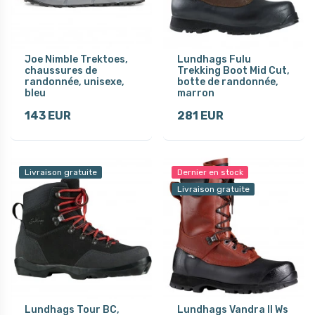
Joe Nimble Trektoes,
Lundhags Fulu
chaussures de
Trekking Boot Mid Cut,
randonnée, unisexe,
botte de randonnée,
bleu
marron
143 EUR
281 EUR
Livraison gratuite
Dernier en stock
Livraison gratuite
Lundhags Tour BC,
Lundhags Vandra II Ws