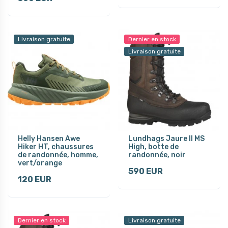
Livraison gratuite
Dernier en stock
Livraison gratuite
Helly Hansen Awe
Lundhags Jaure II MS
Hiker HT, chaussures
High, botte de
de randonnée, homme,
randonnée, noir
vert/orange
590 EUR
120 EUR
Dernier en stock
Livraison gratuite