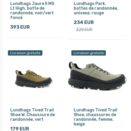
Lundhags Jaure II MS
Lundhags Park,
Lt High, botte de
bottes de randonnée,
randonnée, noir/vert
unisexe, rouge
foncé
234 EUR
393 EUR
329 EUR
Livraison gratuite
Livraison gratuite
Lundhags Tived Trail
Lundhags Tived Trail
Shoe W, Chaussure de
Shoe, chaussures de
randonnée, vert
randonnée, femme,
beige
179 EUR