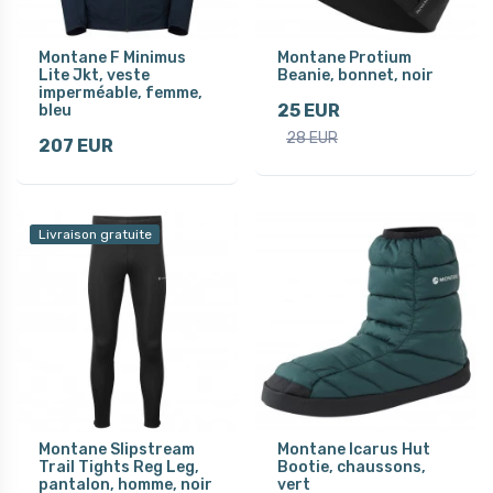
Montane F Minimus
Montane Protium
Lite Jkt, veste
Beanie, bonnet, noir
imperméable, femme,
25 EUR
bleu
28 EUR
207 EUR
Livraison gratuite
Montane Slipstream
Montane Icarus Hut
Trail Tights Reg Leg,
Bootie, chaussons,
pantalon, homme, noir
vert