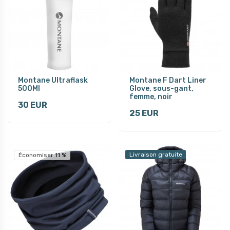
Montane Ultraflask
Montane F Dart Liner
500Ml
Glove, sous-gant,
femme, noir
30 EUR
25 EUR
Livraison gratuite
Économiser 11 %