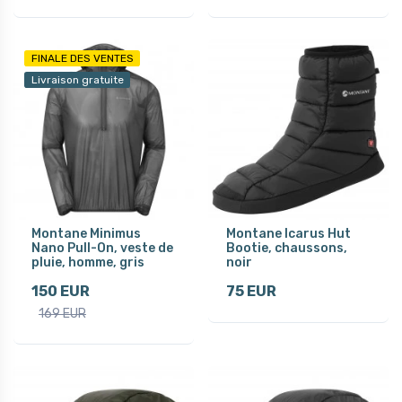
FINALE DES VENTES
Livraison gratuite
Montane Minimus
Montane Icarus Hut
Nano Pull-On, veste de
Bootie, chaussons,
pluie, homme, gris
noir
150 EUR
75 EUR
169 EUR