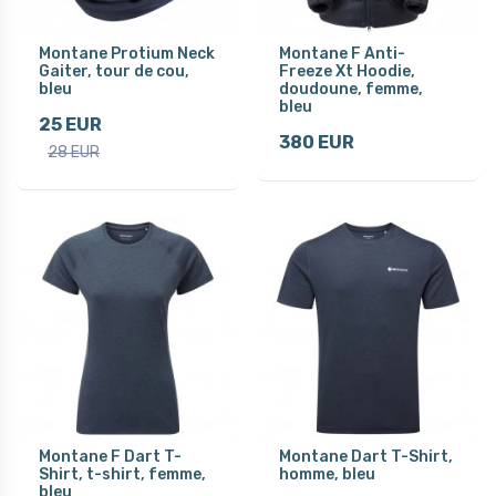
Montane Protium Neck
Montane F Anti-
Gaiter, tour de cou,
Freeze Xt Hoodie,
bleu
doudoune, femme,
bleu
25 EUR
380 EUR
28 EUR
Montane F Dart T-
Montane Dart T-Shirt,
Shirt, t-shirt, femme,
homme, bleu
bleu