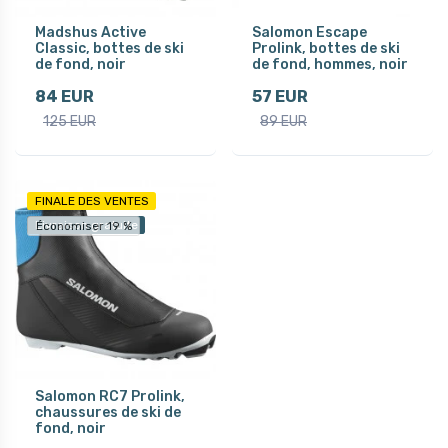
Madshus Active
Salomon Escape
Classic, bottes de ski
Prolink, bottes de ski
de fond, noir
de fond, hommes, noir
84 EUR
57 EUR
125 EUR
89 EUR
FINALE DES VENTES
Livraison gratuite
Économiser 19 %
Salomon RC7 Prolink,
chaussures de ski de
fond, noir