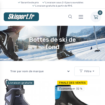
Garantie de prix
Livraison sous 2-5 jours ouvrables
Livraison gratuite à partir de 99 €.
0
Bottes de ski de
fond
Filtre
Livraison gratuite
FINALE DES VENTES
Économiser 32 %