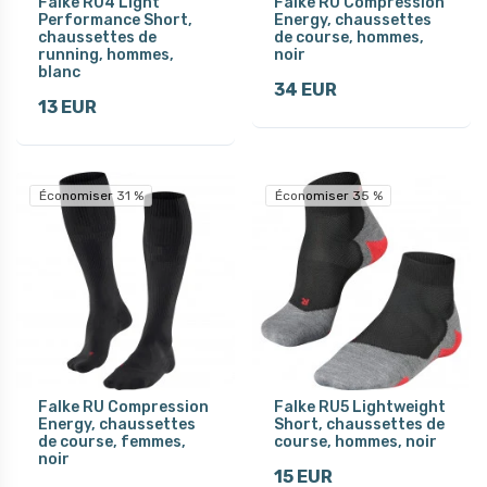
Falke RU4 Light
Falke RU Compression
Performance Short,
Energy, chaussettes
chaussettes de
de course, hommes,
running, hommes,
noir
blanc
34 EUR
13 EUR
Économiser 31 %
Économiser 35 %
Falke RU Compression
Falke RU5 Lightweight
Energy, chaussettes
Short, chaussettes de
de course, femmes,
course, hommes, noir
noir
15 EUR