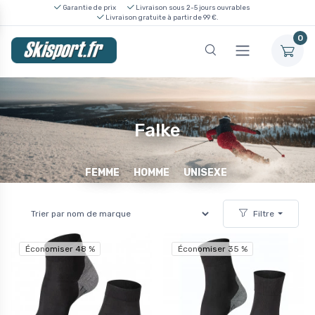
Garantie de prix
Livraison sous 2-5 jours ouvrables
Livraison gratuite à partir de 99 €.
0
Falke
FEMME
HOMME
UNISEXE
Filtre
Économiser 48 %
Économiser 35 %