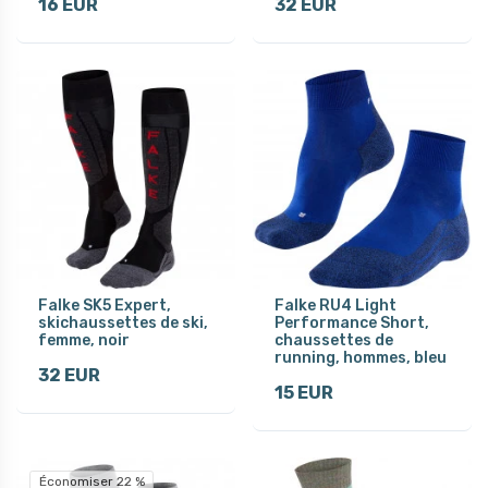
16 EUR
32 EUR
Falke SK5 Expert,
Falke RU4 Light
skichaussettes de ski,
Performance Short,
femme, noir
chaussettes de
running, hommes, bleu
32 EUR
15 EUR
Économiser 22 %