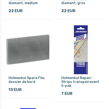
diamant, medium
diamant, gros
22 EUR
22 EUR
Holmenkol Spare File,
Holmenkol Repair-
dossier de bord
Strips transpairesent
5-pak
13 EUR
7 EUR