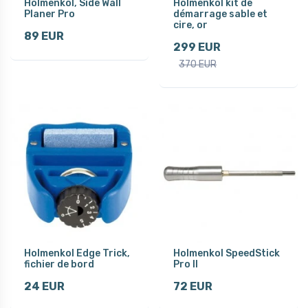
Holmenkol, Side Wall
Holmenkol kit de
Planer Pro
démarrage sable et
cire, or
89 EUR
299 EUR
370 EUR
Holmenkol Edge Trick,
Holmenkol SpeedStick
fichier de bord
Pro II
24 EUR
72 EUR