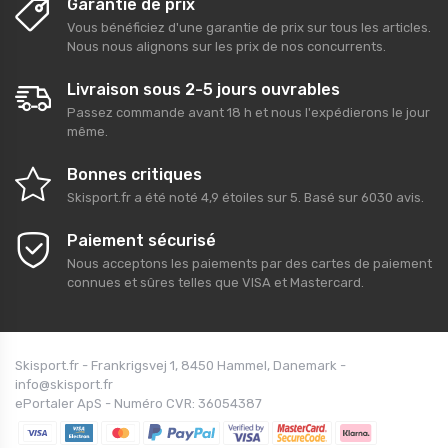
Garantie de prix
Vous bénéficiez d'une garantie de prix sur tous les articles.
Nous nous alignons sur les prix de nos concurrents.
Livraison sous 2-5 jours ouvrables
Passez commande avant 18 h et nous l'expédierons le jour
même.
Bonnes critiques
Skisport.fr
a été noté
4,9
étoiles sur
5
. Basé sur
6030
avis.
Paiement sécurisé
Nous acceptons les paiements par des cartes de paiement
connues et sûres telles que VISA et Mastercard.
Skisport.fr - Frankrigsvej 1, 8450 Hammel, Danemark -
info@skisport.fr
ePortaler ApS - Numéro CVR: 36054387