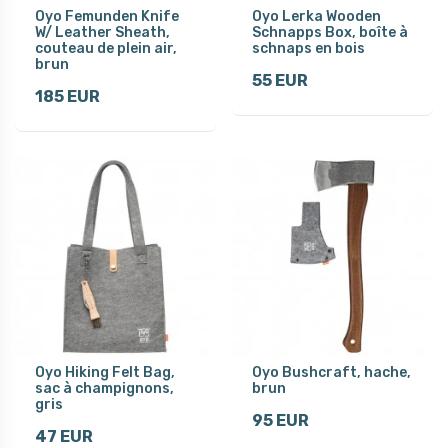
Oyo Femunden Knife
Oyo Lerka Wooden
W/ Leather Sheath,
Schnapps Box, boîte à
couteau de plein air,
schnaps en bois
brun
55 EUR
185 EUR
Oyo Hiking Felt Bag,
Oyo Bushcraft, hache,
sac à champignons,
brun
gris
95 EUR
47 EUR