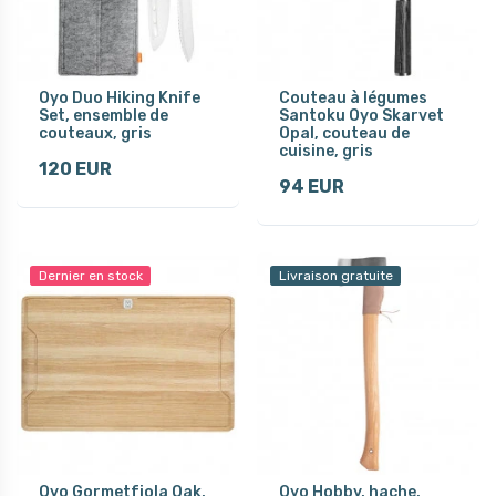
Oyo Duo Hiking Knife
Couteau à légumes
Set, ensemble de
Santoku Oyo Skarvet
couteaux, gris
Opal, couteau de
cuisine, gris
120 EUR
94 EUR
Dernier en stock
Livraison gratuite
Oyo Gormetfjola Oak,
Oyo Hobby, hache,