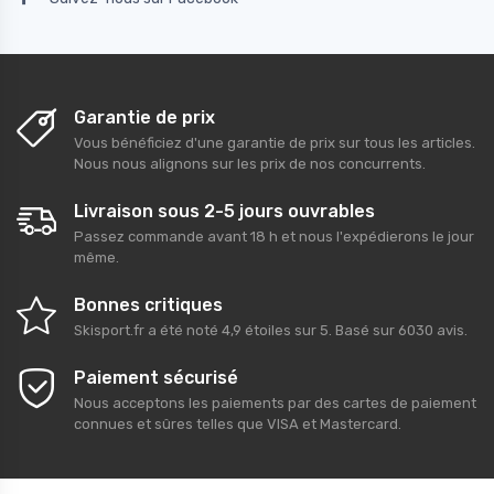
Garantie de prix
Vous bénéficiez d'une garantie de prix sur tous les articles.
Nous nous alignons sur les prix de nos concurrents.
Livraison sous 2-5 jours ouvrables
Passez commande avant 18 h et nous l'expédierons le jour
même.
Bonnes critiques
Skisport.fr
a été noté
4,9
étoiles sur
5
. Basé sur
6030
avis.
Paiement sécurisé
Nous acceptons les paiements par des cartes de paiement
connues et sûres telles que VISA et Mastercard.