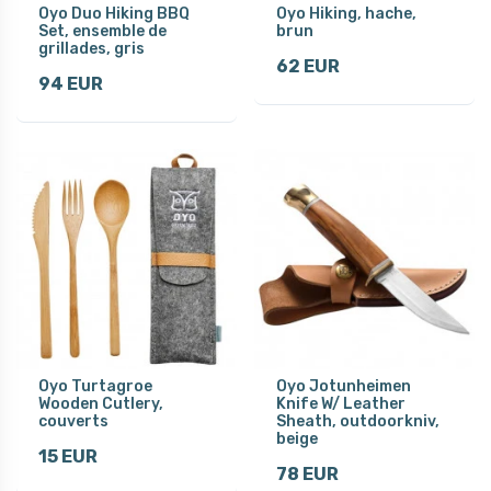
Oyo Duo Hiking BBQ
Oyo Hiking, hache,
Set, ensemble de
brun
grillades, gris
62 EUR
94 EUR
Oyo Turtagroe
Oyo Jotunheimen
Wooden Cutlery,
Knife W/ Leather
couverts
Sheath, outdoorkniv,
beige
15 EUR
78 EUR