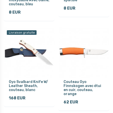
Inoxydable Avec Gaine,
spatule
couteau, bleu
8 EUR
8 EUR
Livraison gratuite
Oyo Svalbard Knife W/
Couteau Oyo
Leather Sheath,
Finnskogen avec étui
couteau, blanc
en cuir, couteau,
orange
168 EUR
62 EUR