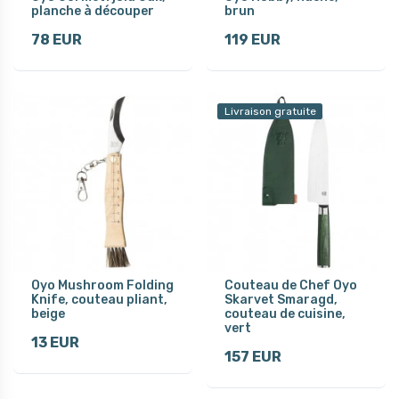
planche à découper
brun
78 EUR
119 EUR
Livraison gratuite
Oyo Mushroom Folding
Couteau de Chef Oyo
Knife, couteau pliant,
Skarvet Smaragd,
beige
couteau de cuisine,
vert
13 EUR
157 EUR