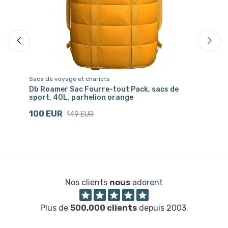
Sacs de voyage et chariots
Sa
Db Roamer Sac Fourre-tout Pack, sacs de
Db
sport, 40L, parhelion orange
1
100 EUR
149 EUR
Nos clients
nous
adorent
Plus de
500,000 clients
depuis 2003.