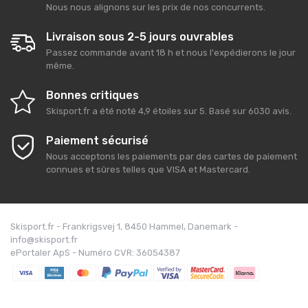
Nous nous alignons sur les prix de nos concurrents.
Livraison sous 2-5 jours ouvrables
Passez commande avant 18 h et nous l'expédierons le jour
même.
Bonnes critiques
Skisport.fr
a été noté
4,9
étoiles sur
5
. Basé sur
6030
avis.
Paiement sécurisé
Nous acceptons les paiements par des cartes de paiement
connues et sûres telles que VISA et Mastercard.
Skisport.fr - Frankrigsvej 1, 8450 Hammel, Danemark -
info@skisport.fr
ePortaler ApS - Numéro CVR: 36054387