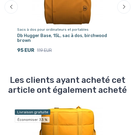
Sacs à dos pour ordinateurs et portables
Sa
Db Hugger Base, 15L, sac à dos, birchwood
Db
brown
1
95 EUR
119 EUR
Les clients ayant acheté cet
article ont également acheté
Livraison gratuite
Liv
Économiser 33 %