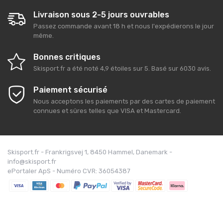
Livraison sous 2-5 jours ouvrables
Passez commande avant 18 h et nous l'expédierons le jour
même.
Bonnes critiques
Skisport.fr
a été noté
4,9
étoiles sur
5
. Basé sur
6030
avis.
Paiement sécurisé
Nous acceptons les paiements par des cartes de paiement
connues et sûres telles que VISA et Mastercard.
Skisport.fr - Frankrigsvej 1, 8450 Hammel, Danemark -
info@skisport.fr
ePortaler ApS - Numéro CVR: 36054387