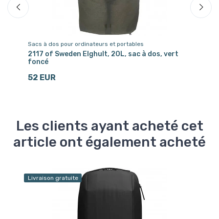
Sacs à dos pour ordinateurs et portables
Sa
2117 of Sweden Elghult, 20L, sac à dos, vert
21
foncé
ma
52 EUR
3
Les clients ayant acheté cet
article ont également acheté
Livraison gratuite
Éc