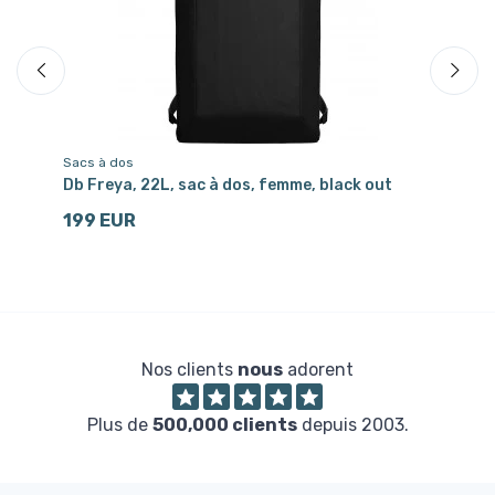
Sacs à dos
Sa
Db Freya, 22L, sac à dos, femme, black out
Db
199 EUR
2
Nos clients
nous
adorent
Plus de
500,000 clients
depuis 2003.