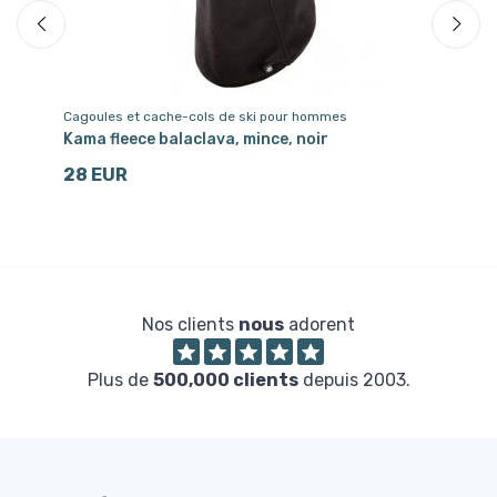
Cagoules et cache-cols de ski pour hommes
Bo
Kama fleece balaclava, mince, noir
Ka
28 EUR
6
Nos clients
nous
adorent
Plus de
500,000 clients
depuis 2003.