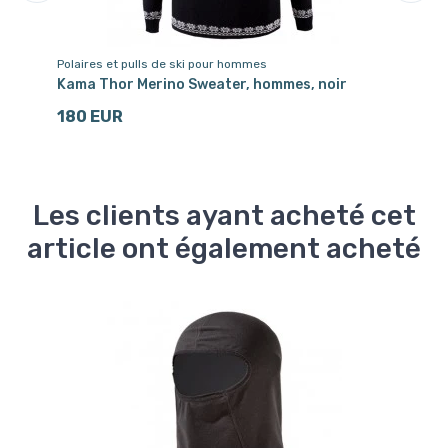
Polaires et pulls de ski pour hommes
Po
,
Kama Thor Merino Sweater, hommes, noir
Ka
180 EUR
1
Les clients ayant acheté cet
article ont également acheté