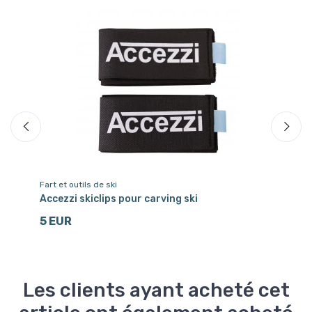
Fart et outils de ski
Ch
,
Accezzi skiclips pour carving ski
Fa
MI
5 EUR
3
Les clients ayant acheté cet