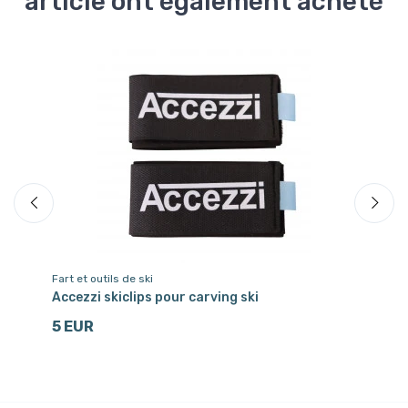
article ont également acheté
Liv
Fart et outils de ski
Far
Accezzi skiclips pour carving ski
Ho
5 EUR
1