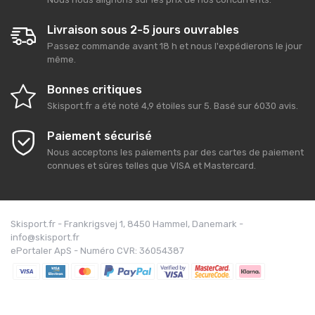
Livraison sous 2-5 jours ouvrables
Passez commande avant 18 h et nous l'expédierons le jour
même.
Bonnes critiques
Skisport.fr
a été noté
4,9
étoiles sur
5
. Basé sur
6030
avis.
Paiement sécurisé
Nous acceptons les paiements par des cartes de paiement
connues et sûres telles que VISA et Mastercard.
Skisport.fr - Frankrigsvej 1, 8450 Hammel, Danemark -
info@skisport.fr
ePortaler ApS - Numéro CVR: 36054387