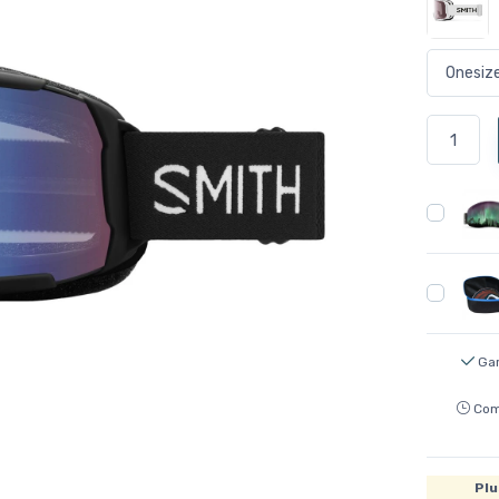
Gar
Com
Plu