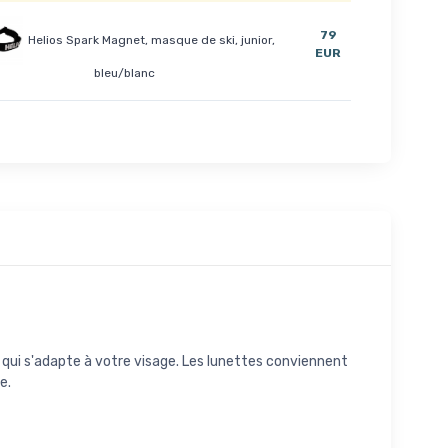
79
Helios Spark Magnet, masque de ski, junior,
EUR
bleu/blanc
e qui s'adapte à votre visage. Les lunettes conviennent
e.