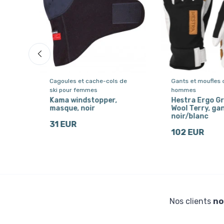
Cagoules et cache-cols de
Gants et moufles 
ski pour femmes
hommes
G,
ed
Kama windstopper,
Hestra Ergo Gr
masque, noir
Wool Terry, gan
noir/blanc
31 EUR
102 EUR
Nos clients
no