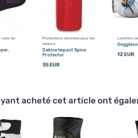
-cols de
Protections dorsales pour les
Lunettes de
skieurs
Gogglesoc
per,
Dakine Impact Spine
12 EUR
Protector
35 EUR
ayant acheté cet article ont éga