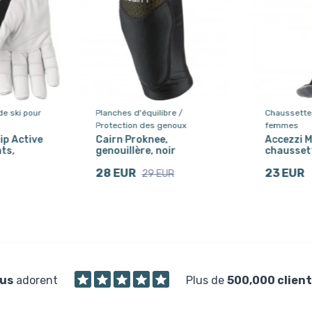
de ski pour
Planches d'équilibre /
Chaussettes
Protection des genoux
femmes
ip Active
Cairn Proknee,
Accezzi M
ts,
genouillère, noir
chaussett
28 EUR
23 EUR
29 EUR
us
adorent
Plus de
500,000 client