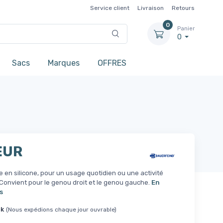
Service client
Livraison
Retours
0
Panier
0
Sacs
Marques
OFFRES
EUR
e en silicone, pour un usage quotidien ou une activité
Convient pour le genou droit et le genou gauche.
En
s
ck
(Nous expédions chaque jour ouvrable)