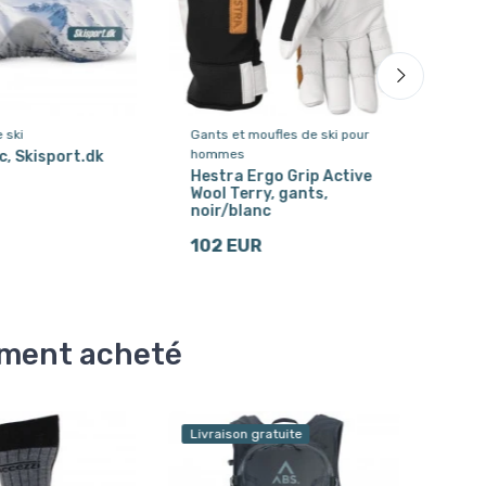
 ski
Gants et moufles de ski pour
Sous
hommes
hom
, Skisport.dk
Hestra Ergo Grip Active
Aeo
Wool Terry, gants,
mail
noir/blanc
ver
102 EUR
30 
lement acheté
Livraison gratuite
Livra