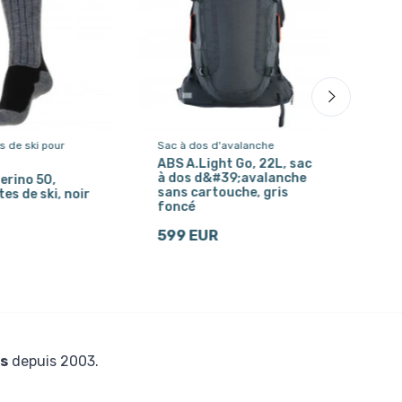
 de ski pour
Sac à dos d'avalanche
Sac 
ABS A.Light Go, 22L, sac
ABS 
à dos d&#39;avalanche
dos
erino 50,
sans cartouche, gris
gri
es de ski, noir
foncé
1.2
599 EUR
s
depuis 2003.