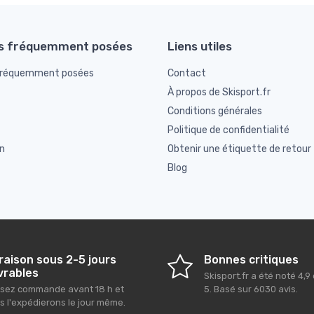
s fréquemment posées
Liens utiles
fréquemment posées
Contact
À propos de Skisport.fr
Conditions générales
Politique de confidentialité
n
Obtenir une étiquette de retour
Blog
raison sous 2-5 jours
Bonnes critiques
vrables
Skisport.fr
a été noté
4,9
sez commande avant 18 h et
5
. Basé sur
6030
avis.
s l'expédierons le jour même.