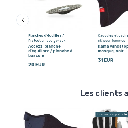
our
Planches d'équilibre /
Cagoules et cache
Protection des genoux
ski pour femmes
pull
Accezzi planche
Kama windstop
r
d'équilibre / planche à
masque, noir
bascule
31 EUR
20 EUR
Les clients 
Livraison gratuite